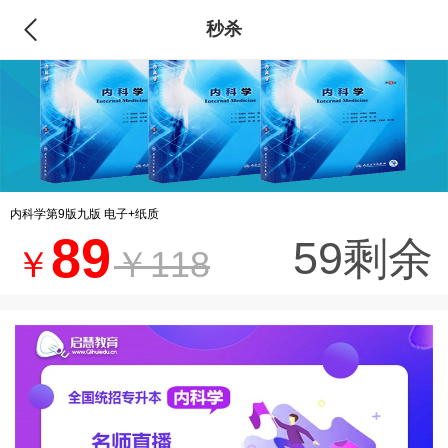
秒杀
内科学第9版九版 电子+纸质
89
59剩余
￥
￥118