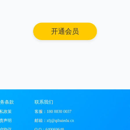
开通会员
务条款
联系我们
私政策
客服：180 8830 0037
责声明
邮箱：zfj@qihuiedu.cn
户协议
Q Q：
640069648