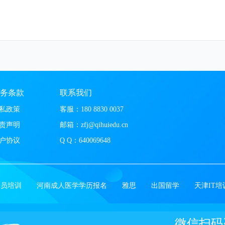
务条款
联系我们
私政策
客服：180 8830 0037
责声明
邮箱：zfj@qihuiedu.cn
户协议
Q Q：
640069648
务员培训
河南成人医学学历报名
雅思
出国留学
天津IT培
微信扫码