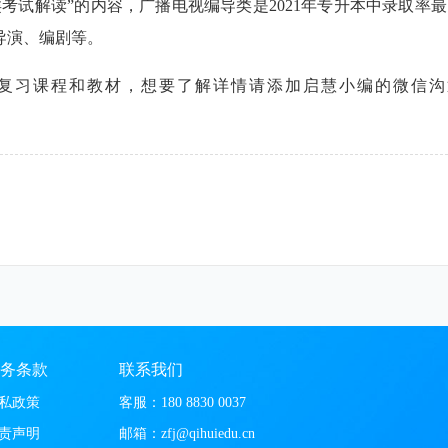
类考试解读”的内容，广播电视编导类是2021年专升本中录取率
导演、编剧等。
复习课程和教材，想要了解详情请添加启慧小编的微信沟
务条款
联系我们
私政策
客服：180 8830 0037
责声明
邮箱：zfj@qihuiedu.cn