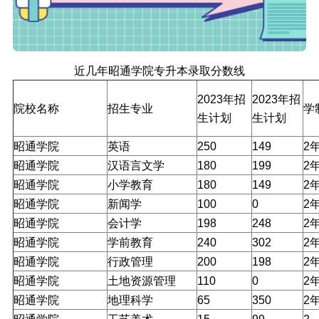
近几年昭通学院专升本录取分数线
2023年招
2023年招
院校名称
招生专业
学
生计划
生计划
昭通学院
英语
250
149
2
昭通学院
汉语言文学
180
199
2
昭通学院
小学教育
180
149
2
昭通学院
新闻学
100
0
2
昭通学院
会计学
198
248
2
昭通学院
学前教育
240
302
2
昭通学院
行政管理
200
198
2
昭通学院
土地资源管理
110
0
2
昭通学院
地理科学
65
350
2
昭通学院
工艺美术
15
99
2