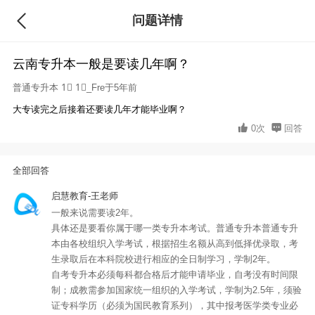
问题详情
回答
云南专升本一般是要读几年啊？
普通专升本
1⃣ 1⃣_Fre于5年前
大专读完之后接着还要读几年才能毕业啊？
0次
回答
全部回答
启慧教育-王老师
一般来说需要读2年。
具体还是要看你属于哪一类专升本考试。普通专升本普通专升
本由各校组织入学考试，根据招生名额从高到低择优录取，考
生录取后在本科院校进行相应的全日制学习，学制2年。
自考专升本必须每科都合格后才能申请毕业，自考没有时间限
制；成教需参加国家统一组织的入学考试，学制为2.5年，须验
证专科学历（必须为国民教育系列），其中报考医学类专业必