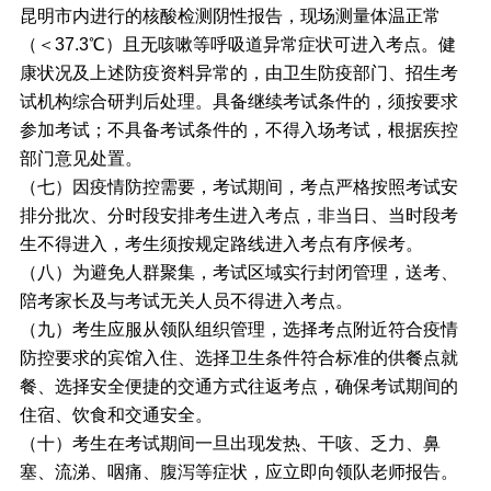
昆明市内进行的核酸检测阴性报告，现场测量体温正常
（＜37.3℃）且无咳嗽等呼吸道异常症状可进入考点。健
康状况及上述防疫资料异常的，由卫生防疫部门、招生考
试机构综合研判后处理。具备继续考试条件的，须按要求
参加考试；不具备考试条件的，不得入场考试，根据疾控
部门意见处置。
（七）因疫情防控需要，考试期间，考点严格按照考试安
排分批次、分时段安排考生进入考点，非当日、当时段考
生不得进入，考生须按规定路线进入考点有序候考。
（八）为避免人群聚集，考试区域实行封闭管理，送考、
陪考家长及与考试无关人员不得进入考点。
（九）考生应服从领队组织管理，选择考点附近符合疫情
防控要求的宾馆入住、选择卫生条件符合标准的供餐点就
餐、选择安全便捷的交通方式往返考点，确保考试期间的
住宿、饮食和交通安全。
（十）考生在考试期间一旦出现发热、干咳、乏力、鼻
塞、流涕、咽痛、腹泻等症状，应立即向领队老师报告。