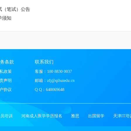
试（笔试）公告
学须知
务条款
联系我们
私政策
客服：180 8830 0037
责声明
邮箱：zfj@qihuiedu.cn
户协议
Q Q：
640069648
务员培训
河南成人医学学历报名
雅思
出国留学
天津IT培