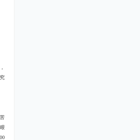
，
究
苦
艰
00