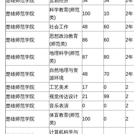
楚雄师范学院
贸易经济
54
54
2年
科学教育(师范
楚雄师范学院
100
10
2年
类)
楚雄师范学院
社会工作
48
60
2年
思想政治教育
楚雄师范学院
86
60
2年
(师范类)
地理科学(师范
楚雄师范学院
87
80
2年
类)
自然地理与资
楚雄师范学院
48
70
2年
源环境
楚雄师范学院
工艺美术
17
0
2
楚雄师范学院
视觉传达设计
21
99
2
楚雄师范学院
音乐表演
0
0
2
体盲教育(师范
楚雄师范学院
100
0
2
类)
计算机科学与