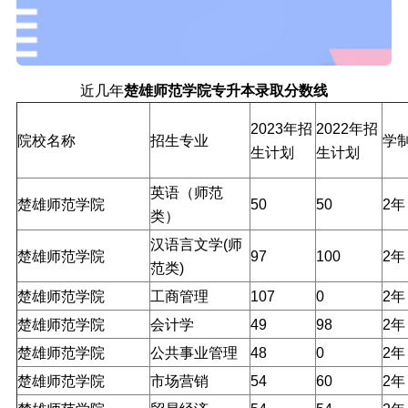
近几年
楚雄师范学院专升本录取分数线
2023年招
2022年招
院校名称
招生专业
学
生计划
生计划
英语（师范
楚雄师范学院
50
50
2年
类）
汉语言文学(师
楚雄师范学院
97
100
2年
范类)
楚雄师范学院
工商管理
107
0
2年
楚雄师范学院
会计学
49
98
2年
楚雄师范学院
公共事业管理
48
0
2年
楚雄师范学院
市场营销
54
60
2年